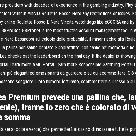
 providers with decades of experience in the gambling industry. Play 
ntent without Vincita Roulette Rosso Nero any restrictions or issues. K
 by online Roulette Rosso E Nero Vincita watchdogs like eCOGRA and by
88ProBet. 88Probet is the most trusted account management tool in Asia
o Basandosi sul calcolo delle probabilita', il minor rischio alla Roulette
e la pallina non sanno contare e soprattutto, non hanno ne' memoria e ne
es checks out the leaderboard on the final day. If the dealer is showing
ortal Learn more AML Portal Learn more Responsible Gambling Portal Le
chi più eleganti ed emozionanti da guardare e su cui scommettere. Ciò ch
ossono scegliere il loro numero fortunato, scommettere sul rosso o sul n
ea Premium prevede una pallina che, lan
nte), tranne lo zero che è colorato di ve
 la somma
o zero (colore verde) che permetterà al casinò di incassare tutte le puntat