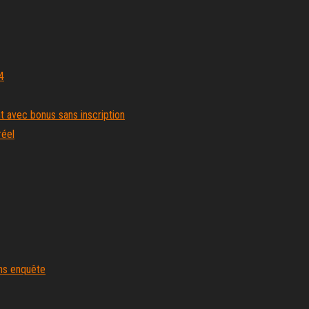
4
 avec bonus sans inscription
réel
ns enquête