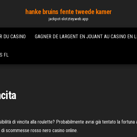
hanke bruins fente tweede kamer
jackpot-slotztey.web.app
R DU CASINO
GAGNER DE LARGENT EN JOUANT AU CASINO EN L
S FL
ncita
lità di vincita alla roulette? Probabilmente avrai già tentato la fortuna a
ema di scommesse rosso nero casino online.