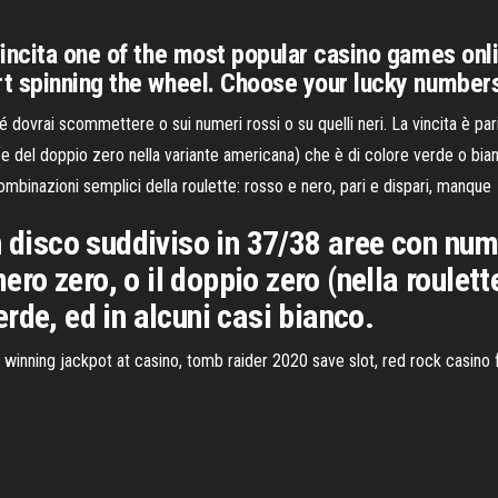
ncita one of the most popular casino games onlin
t spinning the wheel. Choose your lucky numbers 
ovrai scommettere o sui numeri rossi o su quelli neri. La vincita è pari
 (e del doppio zero nella variante americana) che è di colore verde o 
mbinazioni semplici della roulette: rosso e nero, pari e dispari, manque
n disco suddiviso in 37/38 aree con num
mero zero, o il doppio zero (nella roule
rde, ed in alcuni casi bianco.
inning jackpot at casino, tomb raider 2020 save slot, red rock casino 