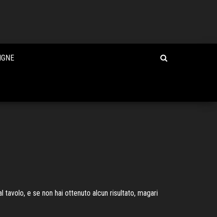
IGNE
l tavolo, e se non hai ottenuto alcun risultato, magari