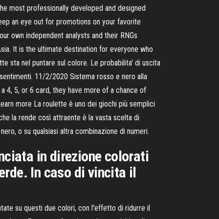
the most professionally developed and designed
eep an eye out for promotions on your favorite
 our own independent analysts and their RNGs
. It is the ultimate destination for everyone who
 sta nel puntare sul colore. Le probabilita' di uscita
 sentimenti. 11/2/2020 Sistema rosso e nero alla
 a 4, 5, or 6 card, they have more of a chance of
arn more La roulette è uno dei giochi più semplici
e la rende così attraente è la vasta scelta di
ero, o su qualsiasi altra combinazione di numeri.
ciata in direzione colorati
rde. In caso di vincita il
e su questi due colori, con l'effetto di ridurre il