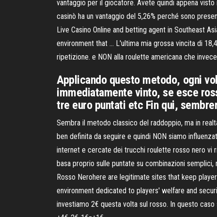
vantaggio per il giocatore. Avete quindi appena visto 
casinò ha un vantaggio del 5,26% perché sono present
Live Casino Online and betting agent in Southeast Asi
environment that … L'ultima mia grossa vincita di 18,
ripetizione. e NON alla roulette americana che invece
Applicando questo metodo, ogni volt
immediatamente vinto, se esce rosso
tre euro puntati etc Fin qui, sembr
Sembra il metodo classico del raddoppio, ma in realt
ben definita da seguire e quindi NON siamo influenzat
internet e cercate dei trucchi roulette rosso nero v
basa proprio sulle puntate su combinazioni semplici, 
Rosso Nerohere are legitimate sites that keep player
environment dedicated to players' welfare and securi
investiamo 2€ questa volta sul rosso. In questo caso 