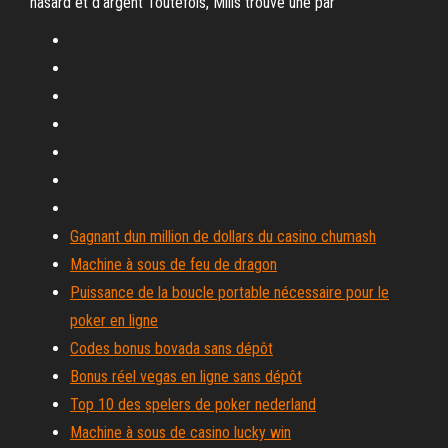
hasard et d'argent Toutefois, Mills trouve une par
Gagnant dun million de dollars du casino chumash
Machine à sous de feu de dragon
Puissance de la boucle portable nécessaire pour le
poker en ligne
Codes bonus bovada sans dépôt
Bonus réel vegas en ligne sans dépôt
Top 10 des spelers de poker nederland
Machine à sous de casino lucky win