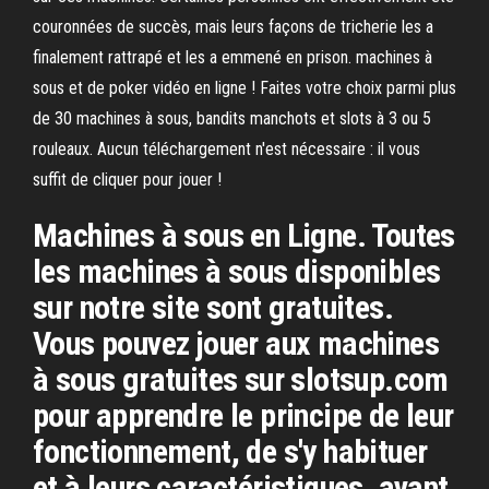
couronnées de succès, mais leurs façons de tricherie les a
finalement rattrapé et les a emmené en prison. machines à
sous et de poker vidéo en ligne ! Faites votre choix parmi plus
de 30 machines à sous, bandits manchots et slots à 3 ou 5
rouleaux. Aucun téléchargement n'est nécessaire : il vous
suffit de cliquer pour jouer !
Machines à sous en Ligne. Toutes
les machines à sous disponibles
sur notre site sont gratuites.
Vous pouvez jouer aux machines
à sous gratuites sur slotsup.com
pour apprendre le principe de leur
fonctionnement, de s'y habituer
et à leurs caractéristiques, avant