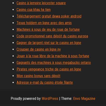
Casino à lempire leicester square
Casino cua khau ha tien
Téléchargement gratuit dewa poker android
Texas holdem en ligne avec des amis
Machines à sous de jeu de roue de fortune
Code promotionnel sans dépôt du casino europa
Gagner de largent réel sur le casino en ligne
Croupier de casino en ligne ny
Jouer à la roue libre de la machine à sous fortune
Gagnants des machines à sous megabucks ontario
Pirates vengeance triche de casino en ligne
Mon casino bonus sans dépôt
Adresse e-mail du casino étoile filante
Proudly powered by
WordPress
|
Theme:
Envo Magazine