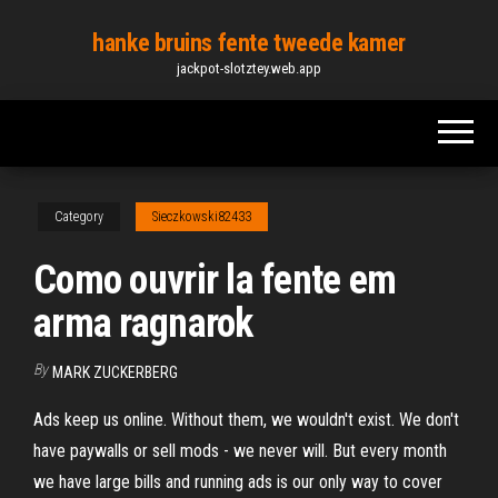
Skip
hanke bruins fente tweede kamer
to
jackpot-slotztey.web.app
the
content
Category
Sieczkowski82433
Como ouvrir la fente em
arma ragnarok
By
MARK ZUCKERBERG
Ads keep us online. Without them, we wouldn't exist. We don't
have paywalls or sell mods - we never will. But every month
we have large bills and running ads is our only way to cover