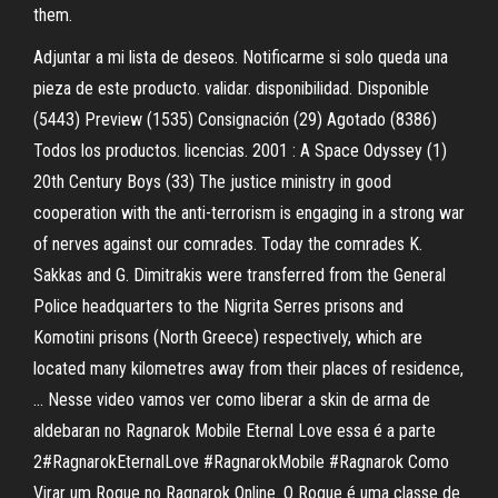
them.
Adjuntar a mi lista de deseos. Notificarme si solo queda una
pieza de este producto. validar. disponibilidad. Disponible
(5443) Preview (1535) Consignación (29) Agotado (8386)
Todos los productos. licencias. 2001 : A Space Odyssey (1)
20th Century Boys (33) The justice ministry in good
cooperation with the anti-terrorism is engaging in a strong war
of nerves against our comrades. Today the comrades K.
Sakkas and G. Dimitrakis were transferred from the General
Police headquarters to the Nigrita Serres prisons and
Komotini prisons (North Greece) respectively, which are
located many kilometres away from their places of residence,
… Nesse video vamos ver como liberar a skin de arma de
aldebaran no Ragnarok Mobile Eternal Love essa é a parte
2#RagnarokEternalLove #RagnarokMobile #Ragnarok Como
Virar um Rogue no Ragnarok Online. O Rogue é uma classe de