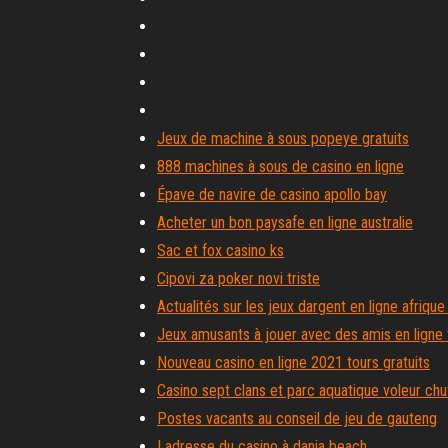
Jeux de machine à sous popeye gratuits
888 machines à sous de casino en ligne
Épave de navire de casino apollo bay
Acheter un bon paysafe en ligne australie
Sac et fox casino ks
Cipovi za poker novi triste
Actualités sur les jeux dargent en ligne afrique
Jeux amusants à jouer avec des amis en ligne 
Nouveau casino en ligne 2021 tours gratuits
Casino sept clans et parc aquatique voleur chu
Postes vacants au conseil de jeu de gauteng
Ladresse du casino à dania beach