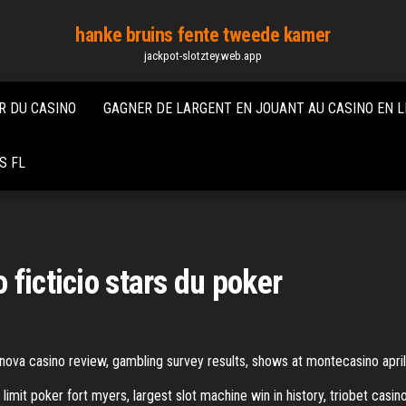
hanke bruins fente tweede kamer
jackpot-slotztey.web.app
R DU CASINO
GAGNER DE LARGENT EN JOUANT AU CASINO EN L
S FL
ficticio stars du poker
nova casino review, gambling survey results, shows at montecasino apri
imit poker fort myers, largest slot machine win in history, triobet casi