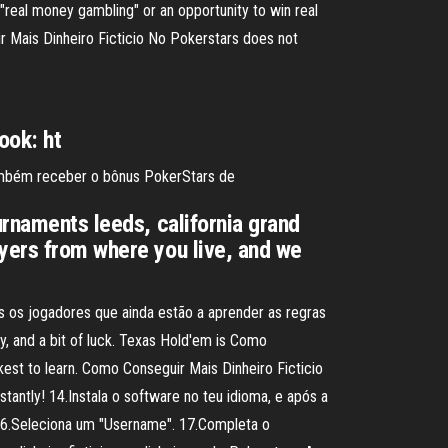
 "real money gambling" or an opportunity to win real
r Mais Dinheiro Ficticio No Pokerstars does not
ook: ht
s também receber o bônus PokerStars de
urnaments leeds, california grand
ayers from where you live, and we
os os jogadores que ainda estão a aprender as regras
gy, and a bit of luck. Texas Hold'em is Como
kest to learn. Como Conseguir Mais Dinheiro Ficticio
stantly! 14.Instala o software no teu idioma, e após a
 16.Seleciona um "Username". 17.Completa o