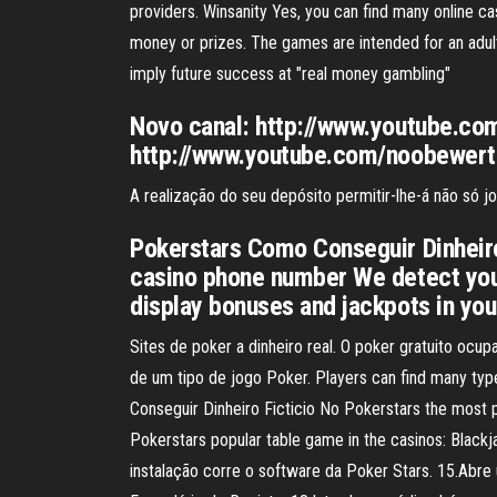
providers. Winsanity Yes, you can find many online cas
money or prizes. The games are intended for an adul
imply future success at "real money gambling"
Novo canal: http://www.youtube.co
http://www.youtube.com/noobewerto
A realização do seu depósito permitir-lhe-á não só 
Pokerstars Como Conseguir Dinheiro 
casino phone number We detect your 
display bonuses and jackpots in you
Sites de poker a dinheiro real. O poker gratuito ocu
de um tipo de jogo Poker. Players can find many types
Conseguir Dinheiro Ficticio No Pokerstars the most p
Pokerstars popular table game in the casinos: Blackja
instalação corre o software da Poker Stars. 15.Abr