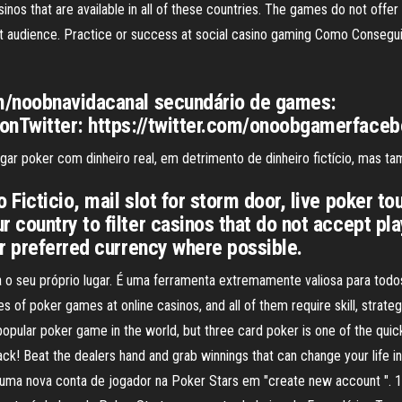
inos that are available in all of these countries. The games do not offer
t audience. Practice or success at social casino gaming Como Consegui
m/noobnavidacanal secundário de games:
nTwitter: https://twitter.com/onoobgamerfaceb
jogar poker com dinheiro real, em detrimento de dinheiro fictício, ma
Ficticio, mail slot for storm door, live poker to
country to filter casinos that do not accept pl
r preferred currency where possible.
pa o seu próprio lugar. É uma ferramenta extremamente valiosa para tod
 of poker games at online casinos, and all of them require skill, strate
opular poker game in the world, but three card poker is one of the quic
ck! Beat the dealers hand and grab winnings that can change your life in
e uma nova conta de jogador na Poker Stars em "create new account ".