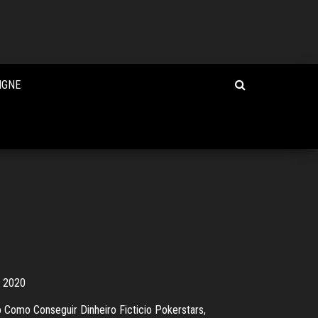
IGNE
l 2020
no Como Conseguir Dinheiro Ficticio Pokerstars,