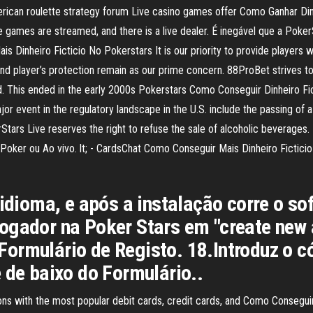
 american roulette strategy forum Live casino games offer Como Ganhar Di
The games are streamed, and there is a live dealer. É inegável que a Pok
 Dinheiro Ficticio No Pokerstars It is our priority to provide players wi
y and player’s protection remain as our prime concern. 88ProBet strives 
d. This ended in the early 2000s Pokerstars Como Conseguir Dinheiro Fic
or event in the regulatory landscape in the U.S. include the passing of a
erStars Live reserves the right to refuse the sale of alcoholic beverage
 Poker ou Ao vivo. lt; - CardsChat Como Conseguir Mais Dinheiro Ficticio
 idioma, e após a instalação corre o so
ogador na Poker Stars em "create new 
ormulário de Registo. 18.Introduz o c
 de baixo do Formulário..
ions with the most popular debit cards, credit cards, and Como Consegui