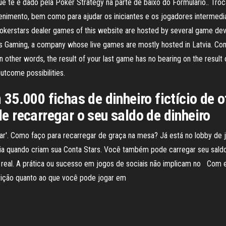
 te é dado pela Poker Strategy na parte de baixo do Formulário.. Trocar 
retenimento, bem como para ajudar os iniciantes e os jogadores interme
okerstars dealer games of this website are hosted by several game dev
s Gaming, a company whose live games are mostly hosted in Latvia. Com
n other words, the result of your last game has no bearing on the resul
outcome possibilities.
35.000 fichas de dinheiro fictício de 
 recarregar o seu saldo de dinheiro
oletar'. Como faço para recarregar de graça na mesa? Já está no lobby
esia quando criam sua Conta Stars. Você também pode carregar seu sal
ro real. A prática ou sucesso em jogos de sociais não implicam no Co
strição quanto ao que você pode jogar em