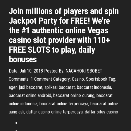
Join millions of players and spin
Jackpot Party for FREE! We're
the #1 authentic online Vegas
casino slot provider with 110+
FREE SLOTS to play, daily
bonuses
Date: Juli 10, 2018 Posted By: NAGAHOKI SBOBET
Comments: 1 Comment Category: Casino, Sportsbook Tag:
agen judi baccarat, aplikasi baccarat, baccarat indonesia,
baccarat online android, baccarat online curang, baccarat
online indonesia, baccarat online terpercaya, baccarat online
uang asli, daftar casino online terpercaya, daftar situs casino