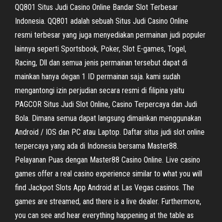
QQ801 Situs Judi Casino Online Bandar Slot Terbesar
Indonesia. QQ801 adalah sebuah Situs Judi Casino Online
resmi terbesar yang juga menyediakan permainan judi populer
lainnya seperti Sportsbook, Poker, Slot E-games, Togel,
Racing, Dll dan semua jenis permainan tersebut dapat di
mainkan hanya degan 1 ID permainan saja. kami sudah
mengantongi izin perjudian secara resmi di filipina yaitu
PAGCOR Situs Judi Slot Online, Casino Terpercaya dan Judi
Bola. Dimana semua dapat langsung dimainkan menggunakan
Android / IOS dan PC atau Laptop. Daftar situs judi slot online
terpercaya yang ada di Indonesia bersama Master88.
Pelayanan Puas dengan Master88 Casino Online. Live casino
games offer a real casino experience similar to what you will
find Jackpot Slots App Android at Las Vegas casinos. The
games are streamed, and there is a live dealer. Furthermore,
you can see and hear everything happening at the table as