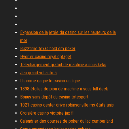
Expansion de la jetée du casino sur les hauteurs de la
mer
Buzztime texas hold em poker
Hvor er casino royal optaget
Téléchargement gratuit de machine à sous keks
Jeu grand vol auto 5
Lhomme gagne le casino en ligne
1898 étoiles de pion de machine à sous full deck
Bonus sans dépôt du casino totesport
1021 casino center drive robinsonville ms états-unis
Croisière casino victoire jax fl
Calendrier des courses de poker du lac cumberland