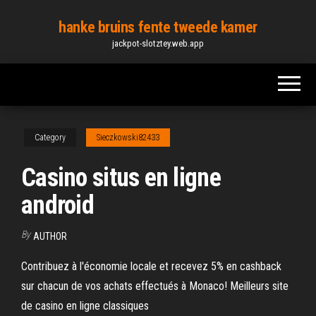
Skip
hanke bruins fente tweede kamer
to
jackpot-slotztey.web.app
the
content
Category
Sieczkowski82433
Casino situs en ligne
android
By
AUTHOR
Contribuez à l'économie locale et recevez 5% en cashback
sur chacun de vos achats effectués à Monaco! Meilleurs site
de casino en ligne classiques