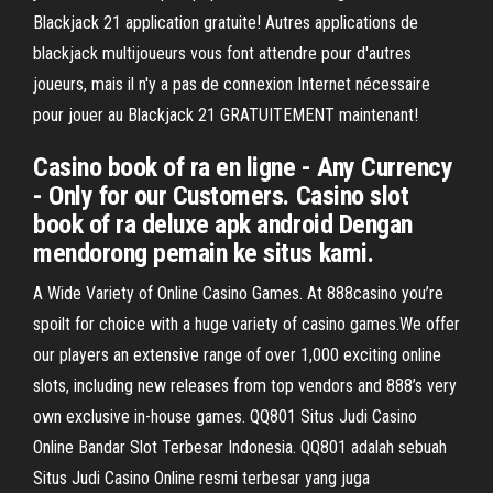
Blackjack 21 application gratuite! Autres applications de
blackjack multijoueurs vous font attendre pour d'autres
joueurs, mais il n'y a pas de connexion Internet nécessaire
pour jouer au Blackjack 21 GRATUITEMENT maintenant!
Casino book of ra en ligne - Any Currency
- Only for our Сustomers. Casino slot
book of ra deluxe apk android Dengan
mendorong pemain ke situs kami.
A Wide Variety of Online Casino Games. At 888casino you’re
spoilt for choice with a huge variety of casino games.We offer
our players an extensive range of over 1,000 exciting online
slots, including new releases from top vendors and 888’s very
own exclusive in-house games. QQ801 Situs Judi Casino
Online Bandar Slot Terbesar Indonesia. QQ801 adalah sebuah
Situs Judi Casino Online resmi terbesar yang juga