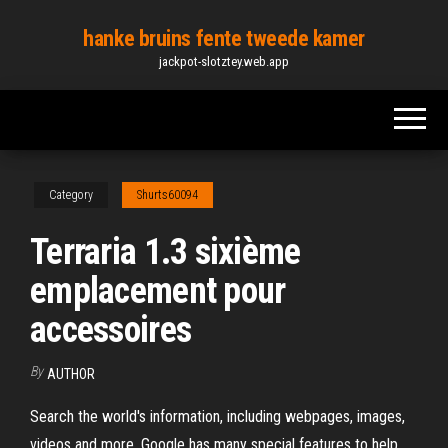
Skip
hanke bruins fente tweede kamer
to
jackpot-slotztey.web.app
the
content
Category
Shurts60094
Terraria 1.3 sixième
emplacement pour
accessoires
By
AUTHOR
Search the world's information, including webpages, images,
videos and more. Google has many special features to help