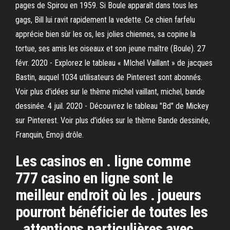
pages de Spirou en 1959. Si Boule apparaît dans tous les
gags, Bill lui ravit rapidement la vedette. Ce chien farfelu
apprécie bien sûr les os, les jolies chiennes, sa copine la
tortue, ses amis les oiseaux et son jeune maître (Boule). 27
févr. 2020 - Explorez le tableau « MIchel Vaillant » de jacques
Bastin, auquel 1034 utilisateurs de Pinterest sont abonnés.
Voir plus d'idées sur le thème michel vaillant, michel, bande
dessinée. 4 juil. 2020 - Découvrez le tableau "Bd" de Mickey
sur Pinterest. Voir plus d'idées sur le thème Bande dessinée,
Franquin, Emoji drôle.
Les casinos en . ligne comme
777 casino en ligne sont le
meilleur endroit où les . joueurs
pourront bénéficier de toutes les
. attentions particulières avec