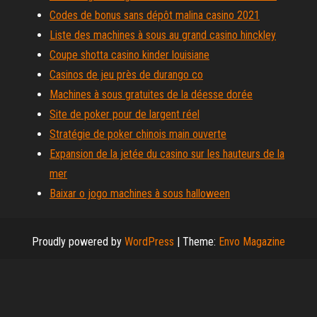
Codes de bonus sans dépôt malina casino 2021
Liste des machines à sous au grand casino hinckley
Coupe shotta casino kinder louisiane
Casinos de jeu près de durango co
Machines à sous gratuites de la déesse dorée
Site de poker pour de largent réel
Stratégie de poker chinois main ouverte
Expansion de la jetée du casino sur les hauteurs de la
mer
Baixar o jogo machines à sous halloween
Proudly powered by
WordPress
|
Theme:
Envo Magazine