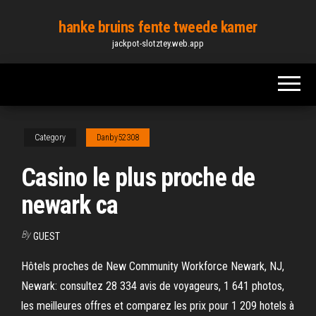
Skip
hanke bruins fente tweede kamer
to
jackpot-slotztey.web.app
the
content
Category
Danby52308
Casino le plus proche de
newark ca
By
GUEST
Hôtels proches de New Community Workforce Newark, NJ,
Newark: consultez 28 334 avis de voyageurs, 1 641 photos,
les meilleures offres et comparez les prix pour 1 209 hotels à