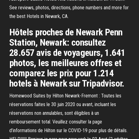
See reviews, photos, directions, phone numbers and more for
the best Hotels in Newark, CA.
Hôtels proches de Newark Penn
Station, Newark: consultez
28.657 avis de voyageurs, 1.641
photos, les meilleures offres et
comparez les prix pour 1.214
hotels à Newark sur Tripadvisor.
Homewood Suites by Hilton Newark-Fremont : Toutes les
réservations faites le 30 juin 2020 ou avant, incluant les
réservations non annulables, sont éligibles à un
remboursement total. Veuillez consulter la page
d’informations de Hilton sur le COVID-19 pour plus de détails.