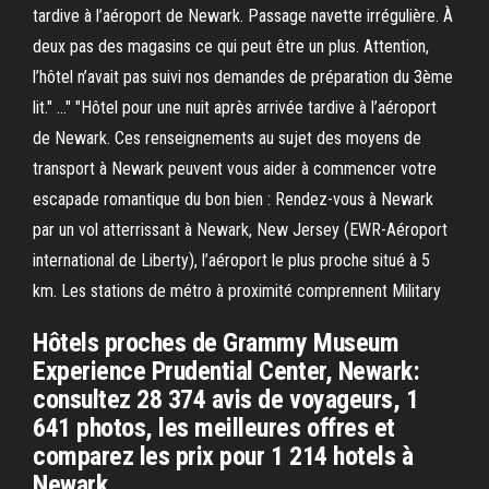
tardive à l’aéroport de Newark. Passage navette irrégulière. À
deux pas des magasins ce qui peut être un plus. Attention,
l’hôtel n’avait pas suivi nos demandes de préparation du 3ème
lit." …" "Hôtel pour une nuit après arrivée tardive à l’aéroport
de Newark. Ces renseignements au sujet des moyens de
transport à Newark peuvent vous aider à commencer votre
escapade romantique du bon bien : Rendez-vous à Newark
par un vol atterrissant à Newark, New Jersey (EWR-Aéroport
international de Liberty), l’aéroport le plus proche situé à 5
km. Les stations de métro à proximité comprennent Military
Hôtels proches de Grammy Museum
Experience Prudential Center, Newark:
consultez 28 374 avis de voyageurs, 1
641 photos, les meilleures offres et
comparez les prix pour 1 214 hotels à
Newark …